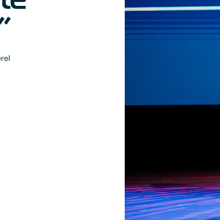
”
rel