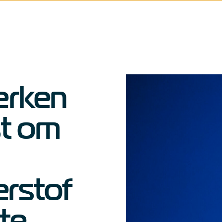
werken
st om
rstof
te