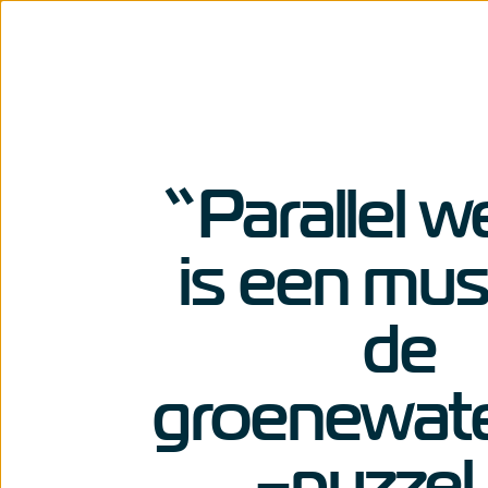
“Parallel 
is een mu
de
groenewate
-puzzel 